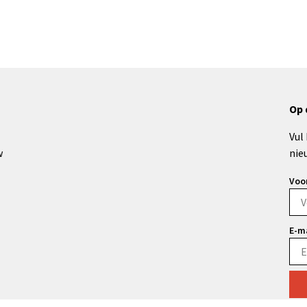
Op 
Vul
w
nie
Voo
E-m