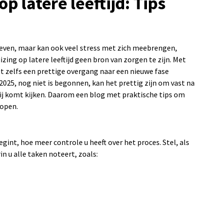
p latere leeftijd: Tips
even, maar kan ook veel stress met zich meebrengen,
izing op latere leeftijd geen bron van zorgen te zijn. Met
et zelfs een prettige overgang naar een nieuwe fase
025, nog niet is begonnen, kan het prettig zijn om vast na
bij komt kijken. Daarom een blog met praktische tips om
lopen.
gint, hoe meer controle u heeft over het proces. Stel, als
n u alle taken noteert, zoals: