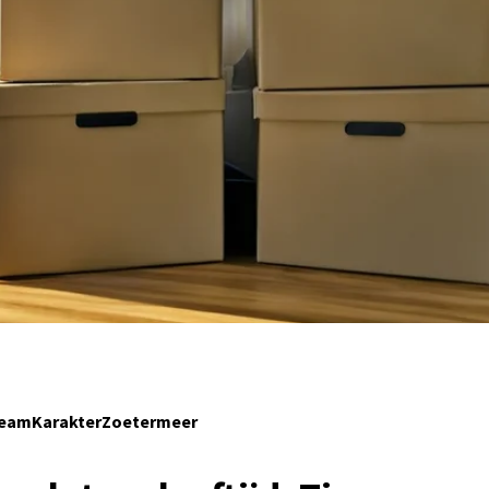
TeamKarakterZoetermeer